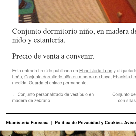
Conjunto dormitorio niño, en madera d
nido y estantería.
Precio de venta a convenir.
Esta entrada ha sido publicada en
Ebanistería León
y etiqueta
León
,
Conjunto dormitorio niño en madera de haya
,
Ebanista L
medida
. Guarda el
enlace permanente
.
←
Conjunto personalizado de vestíbulo en
Conjunto de
madera de zebrano
con silla
Ebanistería Fonseca
Política de Privacidad y Cookies. Avis