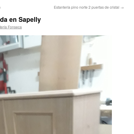
n
Estantería pino norte 2 puertas de cristal
→
da en Sapelly
tería Fonseca